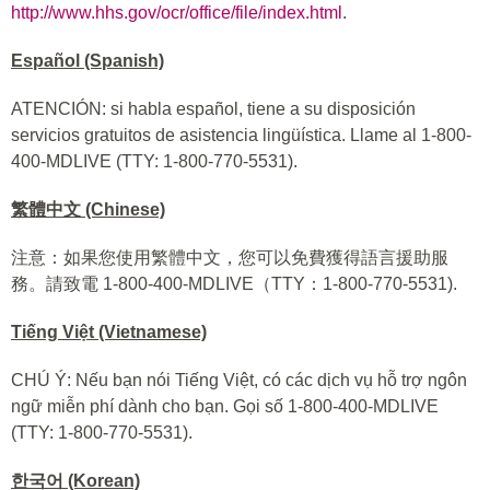
http://www.hhs.gov/ocr/office/file/index.html
.
Español (Spanish)
ATENCIÓN: si habla español, tiene a su disposición
servicios gratuitos de asistencia lingüística. Llame al 1-800-
400-MDLIVE (TTY: 1-800-770-5531).
繁體中文 (Chinese)
注意：如果您使用繁體中文，您可以免費獲得語言援助服
務。請致電 1-800-400-MDLIVE（TTY：1-800-770-5531).
Tiếng Việt (Vietnamese)
CHÚ Ý: Nếu bạn nói Tiếng Việt, có các dịch vụ hỗ trợ ngôn
ngữ miễn phí dành cho bạn. Gọi số 1-800-400-MDLIVE
(TTY: 1-800-770-5531).
한국어 (Korean)