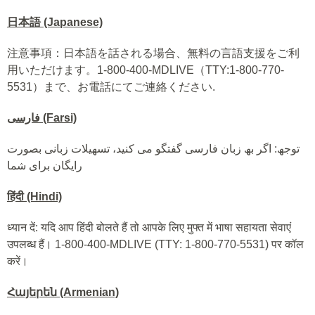
日本語 (Japanese)
注意事項：日本語を話される場合、無料の言語支援をご利
用いただけます。1-800-400-MDLIVE（TTY:1-800-770-
5531）まで、お電話にてご連絡ください.
فارسی (Farsi)
توجھ: اگر بھ زبان فارسی گفتگو می کنید، تسھیلات زبانی بصورت
رایگان برای شما
हिंदी (Hindi)
ध्यान दें: यदि आप हिंदी बोलते हैं तो आपके लिए मुफ्त में भाषा सहायता सेवाएं
उपलब्ध हैं। 1-800-400-MDLIVE (TTY: 1-800-770-5531) पर कॉल
करें।
Հայերեն (Armenian)