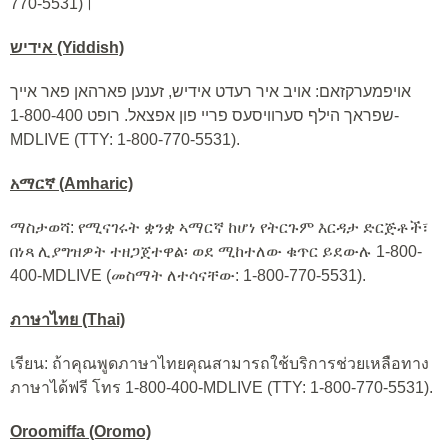
770-5531)।
אידיש (Yiddish)
אויפמערקזאם: אויב איר רעדט אידיש, זענען פארהאן פאר אייך
שפראך הילף סערוויסעס פריי פון אפצאל. רופט 1-800-400-
MDLIVE (TTY: 1-800-770-5531).
አማርኛ (Amharic)
ማስታወሻ: የሚናገሩት ቋንቋ ኣማርኛ ከሆነ የትርጉም እርዳታ ድርጅቶች፣
በነጻ ሊያግዝዎት ተዘጋጀተዋል፡ ወደ ሚከተለው ቁጥር ይደውሉ 1-800-
400-MDLIVE (መስማት ለተሳናቸው: 1-800-770-5531).
ภาษาไทย (Thai)
เรียน: ถ้าคุณพูดภาษาไทยคุณสามารถใช้บริการช่วยเหลือทาง
ภาษาได้ฟรี โทร 1-800-400-MDLIVE (TTY: 1-800-770-5531).
Oroomiffa (Oromo)