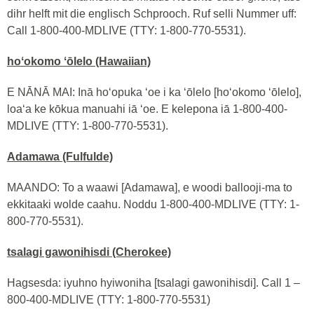
dihr helft mit die englisch Schprooch. Ruf selli Nummer uff:
Call 1-800-400-MDLIVE (TTY: 1-800-770-5531).
hoʻokomo ʻōlelo (Hawaiian)
E NĀNĀ MAI: Inā hoʻopuka ʻoe i ka ʻōlelo [hoʻokomo ʻōlelo],
loaʻa ke kōkua manuahi iā ʻoe. E kelepona iā 1-800-400-
MDLIVE (TTY: 1-800-770-5531).
Adamawa (Fulfulde)
MAANDO: To a waawi [Adamawa], e woodi ballooji-ma to
ekkitaaki wolde caahu. Noddu 1-800-400-MDLIVE (TTY: 1-
800-770-5531).
tsalagi gawonihisdi (Cherokee)
Hagsesda: iyuhno hyiwoniha [tsalagi gawonihisdi]. Call 1 –
800-400-MDLIVE (TTY: 1-800-770-5531)