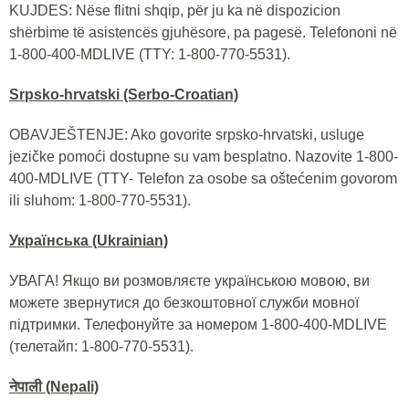
KUJDES: Nëse flitni shqip, për ju ka në dispozicion
shërbime të asistencës gjuhësore, pa pagesë. Telefononi në
1-800-400-MDLIVE (TTY: 1-800-770-5531).
Srpsko-hrvatski (Serbo-Croatian)
OBAVJEŠTENJE: Ako govorite srpsko-hrvatski, usluge
jezičke pomoći dostupne su vam besplatno. Nazovite 1-800-
400-MDLIVE (TTY- Telefon za osobe sa oštećenim govorom
ili sluhom: 1-800-770-5531).
Українська (Ukrainian)
УВАГА! Якщо ви розмовляєте українською мовою, ви
можете звернутися до безкоштовної служби мовної
підтримки. Телефонуйте за номером 1-800-400-MDLIVE
(телетайп: 1-800-770-5531).
नेपाली (Nepali)