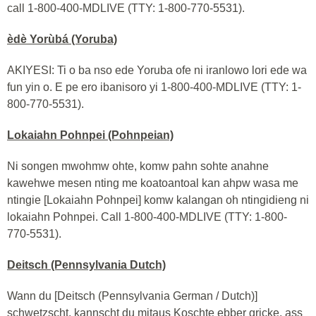
call 1-800-400-MDLIVE (TTY: 1-800-770-5531).
èdè Yorùbá (Yoruba)
AKIYESI: Ti o ba nso ede Yoruba ofe ni iranlowo lori ede wa
fun yin o. E pe ero ibanisoro yi 1-800-400-MDLIVE (TTY: 1-
800-770-5531).
Lokaiahn Pohnpei (Pohnpeian)
Ni songen mwohmw ohte, komw pahn sohte anahne
kawehwe mesen nting me koatoantoal kan ahpw wasa me
ntingie [Lokaiahn Pohnpei] komw kalangan oh ntingidieng ni
lokaiahn Pohnpei. Call 1-800-400-MDLIVE (TTY: 1-800-
770-5531).
Deitsch (Pennsylvania Dutch)
Wann du [Deitsch (Pennsylvania German / Dutch)]
schwetzscht, kannscht du mitaus Koschte ebber gricke, ass