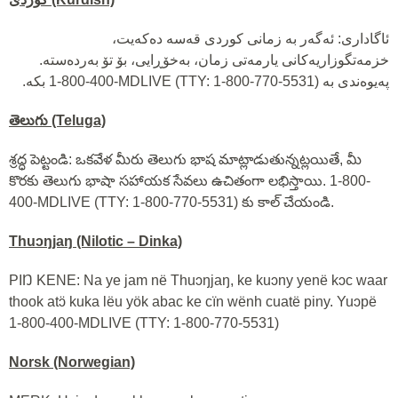
ئاگاداری: ئەگەر بە زمانی کوردی قەسە دەکەیت،
خزمەتگوزاریەکانی یارمەتی زمان، بەخۆڕایی، بۆ تۆ بەردەستە.
بکە.
1-800-400-MDLIVE (TTY: 1-800-770-5531)
پەیوەندی بە
తెలుగు (Teluga)
శ్రద్ధ పెట్టండి: ఒకవేళ మీరు తెలుగు భాష మాట్లాడుతున్నట్లయితే, మీ
కొరకు తెలుగు భాషా సహాయక సేవలు ఉచితంగా లభిస్తాయి. 1-800-
400-MDLIVE (TTY: 1-800-770-5531) కు కాల్ చేయండి.
Thuɔŋjaŋ (Nilotic – Dinka)
PIŊ KENE: Na ye jam në Thuɔŋjaŋ, ke kuɔny yenë kɔc waar
thook atɔ̈ kuka lëu yök abac ke cïn wënh cuatë piny. Yuɔpë
1-800-400-MDLIVE (TTY: 1-800-770-5531)
Norsk (Norwegian)