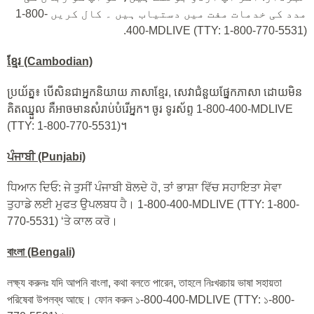
1-800-
مدد کی خدمات مفت میں دستیاب ہیں ۔ کال کریں
.
400-MDLIVE (TTY: 1-800-770-5531)
ខ្មែរ (Cambodian)
ប្រយ័ត្ន៖ បើសិនជាអ្នកនិយាយ ភាសាខ្មែរ, សេវាជំនួយផ្នែកភាសា ដោយមិន
គិតឈ្នួល គឺអាចមានសំរាប់បំរើអ្នក។ ចូរ ទូរស័ព្ទ 1-800-400-MDLIVE
(TTY: 1-800-770-5531)។
ਪੰਜਾਬੀ (Punjabi)
ਧਿਆਨ ਦਿਓ: ਜੇ ਤੁਸੀਂ ਪੰਜਾਬੀ ਬੋਲਦੇ ਹੋ, ਤਾਂ ਭਾਸ਼ਾ ਵਿੱਚ ਸਹਾਇਤਾ ਸੇਵਾ
ਤੁਹਾਡੇ ਲਈ ਮੁਫਤ ਉਪਲਬਧ ਹੈ। 1-800-400-MDLIVE (TTY: 1-800-
770-5531) ‘ਤੇ ਕਾਲ ਕਰੋ।
বাংলা (Bengali)
লক্ষ্য করুনঃ যদি আপনি বাংলা, কথা বলতে পারেন, তাহলে নিঃখরচায় ভাষা সহায়তা
পরিষেবা উপলব্ধ আছে। ফোন করুন ১-800-400-MDLIVE (TTY: ১-800-