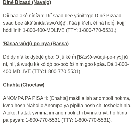
Diné Bizaad (Navajo)
Díí baa akó nínízin: Díí saad bee yáníłti’go Diné Bizaad,
saad bee áká’ánída’áwo’dę́ę́’, t’áá jiik’eh, éí ná hólǫ́, kojį’
hódíílnih 1-800-400-MDLIVE (TTY: 1-800-770-5531.)
Ɓàsɔ́ɔ̀-wùɖù-po-nyɔ̀ (Bassa)
Dè ɖɛ nìà kɛ dyéɖé gbo: Ɔ jǔ ké m̀ [Ɓàsɔ́ɔ̀-wùɖù-po-nyɔ̀] jǔ
ní, nìí, à wuɖu kà kò ɖò po-poɔ̀ ɓɛ́ìn m̀ gbo kpáa. Ɖá 1-800-
400-MDLIVE (TTY:1-800-770-5531)
Chahta (Choctaw)
ANOMPA PA PISAH: [Chahta] makilla ish anompoli hokma,
kvna hosh Nahollo Anompa ya pipilla hosh chi tosholahinla.
Atoko, hattak yvmma im anompoli chi bvnnakmvt, holhtina
pa payah: 1-800-770-5531 (TTY: 1-800-770-5531).