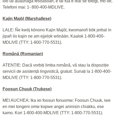
loo iai auaunaga fesoasoan, e fai fua e leai se totogi, mo oe,
Telefoni mai: 1- 800-400-MDLIVE.
Kajin Ṃajōḷ (Marshallese)
LALE: Ñe kwōj kōnono Kajin Ṃajōḷ, kwomaroñ bōk jerbal in
jipañ ilo kajin ṇe aṃ ejjeḷọk wōṇāān. Kaalọk 1-800-400-
MDLIVE (TTY: 1-800-770-5531).
Română (Romanian)
ATENȚIE: Dacă vorbiți limba română, vă stau la dispoziție
servicii de asistență lingvistică, gratuit. Sunați la 1-800-400-
MDLIVE (TTY: 1-800-770-5531).
Foosun Chuuk (Trukese)
MEI AUCHEA: Ika iei foosun fonuomw: Foosun Chuuk, iwe
en mei tongeni omw kopwe angei aninisin chiakku, ese
kamo. Kori 1-800-400-MDLIVE (TTY: 1-800-770-5531).