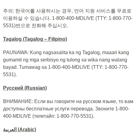
주의: 한국어를 사용하시는 경우, 언어 지원 서비스를 무료로
이용하실 수 있습니다. 1-800-400-MDLIVE (TTY: 1-800-770-
5531)번으로 전화해 주십시오.
Tagalog (Tagalog – Filipino)
PAUNAWA: Kung nagsasalita ka ng Tagalog, maaari kang
gumamit ng mga serbisyo ng tulong sa wika nang walang
bayad. Tumawag sa 1-800-400-MDLIVE (TTY: 1-800-770-
5531).
Русский (Russian)
ВНИМАНИЕ: Если вы говорите на русском языке, то вам
доступны бесплатные услуги перевода. Звоните 1-800-
400-MDLIVE (телетайп: 1-800-770-5531).
العربية (Arabic)