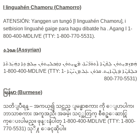
I linguahén Chamoru (Chamorro)
ATENSIÓN: Yanggen un tungó [I linguahén Chamoru], i
setbision linguahé gaige para hagu dibatde ha . Agang I 1-
800-400-MDLIVE (TTY: 1-800-770-5531).
ܣܘܼܪܸܬ݂
(Assyrian)
ܗܲܡܙܸܡܝܼܬܘܿܢ ܠܸܫܵܢܵܐ ܐܵܬܘܿܪܵܝܵܐ، ܡܵܨܝܼܬܘܿܢ ܕܩܲܒܠܝܼܬܘܿܢ ܚܸܠܡܲܬܹܐ ܕܗܲܝܲܪܬܵܐ
1-800-400-MDLIVE (TTY: 1-
ܒܠܸܫܵܢܵܐ ܡܲܓܵܢܵܐܝܼܬ. ܩܪܘܿܢ ܥܲܠ ܡܸܢܝܵܢܵܐ
800-770-5531)
မြန်မာ (Burmese)
သတိျပဳရန္ – အကယ္၍ သင္သည္ ျမန္မာစကား ကို ေျပာပါက၊
ဘာသာစကား အကူအညီ၊ အခမဲ့၊ သင့္အတြက္ စီစဥ္ေဆာင္ရြ
က္ေပးပါမည္။ ဖုန္းနံပါတ္ 1-800-400-MDLIVE (TTY: 1-800-
770-5531) သုိ႔ ေခၚဆိုပါ။