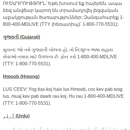
ՈՒՇԱԴՐՈՒԹՅՈՒՆ՝ Եթե խոսում եք հայերեն, ապա
ձեզ անվճար կարող են տրամադրվել լեզվական
աջակցության ծառայություններ: Զանգահարեք 1-
800-400-MDLIVE (TTY (հեռատիպ)՝ 1-800-770-5531):
ગુજરાતી (Gujarati)
સુચના: જો તમે ગુજરાતી બોલતા હો, તો નિ:શુલ્ક ભાષા સહાય
સેવાઓ તમારા માટે ઉપલબ્ધ છે. ફોન કરો 1-800-400-MDLIVE
(TTY: 1-800-770-5531).
Hmoob (Hmong)
LUS CEEV: Yog tias koj hais lus Hmoob, cov kev pab txog
lus, muaj kev pab dawb rau koj. Hu rau 1-800-400-MDLIVE
(TTY: 1-800-770-5531).
اُردُو (Urdu)
خبردار: اگر آپ اردو بولتے ہیں، تو آپ کو زبان کی